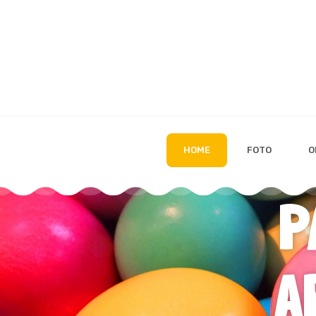
HOME
FOTO
O
P
A