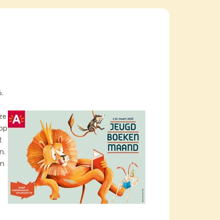
.
ze
 op
t
n.
an